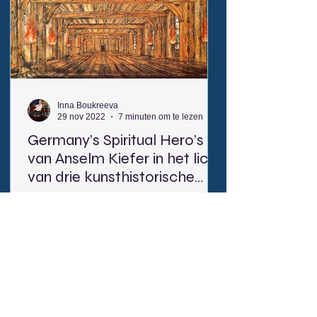
to represent the “classic ideal of
beauty”. De Lairesse gained his fame
with large classical ceiling paintings
bas
Inna Boukreeva
29 nov 2022
7 minuten om te lezen
Germany’s Spiritual Hero’s
van Anselm Kiefer in het licht
van drie kunsthistorische
perspectieven
De houten zolder in het schilderij van
Anselm Kiefer Germany’s Spiritual
Hero’s oogt erg brandbaar, dit dankzij
rijen brandende fakkels aan de
wanden, maar er is geen brand,
althans nog niet. Op de bovenbalk
staat met zwarte houtskool geschreven