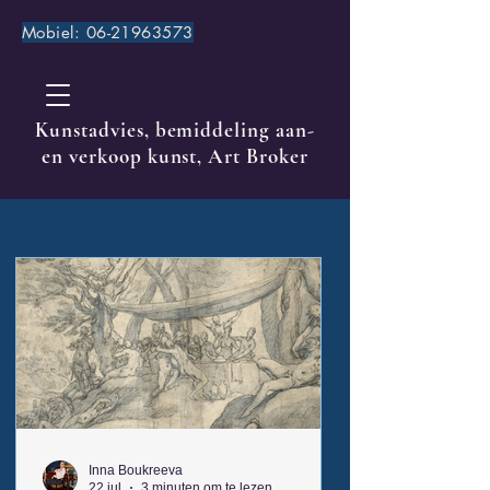
Mobiel:
06-21963573
Kunstadvies, bemiddeling aan-
en verkoop kunst, Art Broker
Inna Boukreeva
22 jul
3 minuten om te lezen