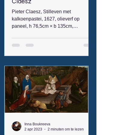
Claesz
Pieter Claesz, Stilleven met
kalkoenpastei, 1627, olieverf op
paneel, h 76,5cm × b 135cm,
Rijksmuseum Amsterdam, Amsterdam,
inv. nr. SK-A-4646 (afb. 1). Pieter
Claesz., Stilleven met pauwentaart,
1627, olieverf op paneel, h 77.5 × b
128.9 cm, National Gallery of Art,
Washington, inv.nr.: 2013.141.1 (afb. 2).
Abstract In deze scriptie wordt
onderzocht welke historische
betekenis toegekend kan worden aan
de pronkvogels op de pasteien in
Stilleven met kalkoenpastei en
Stilleven
Inna Boukreeva
2 apr 2023
2 minuten om te lezen