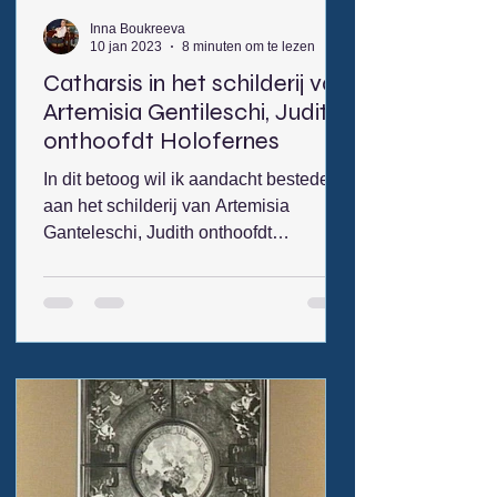
Inna Boukreeva
10 jan 2023
8 minuten om te lezen
Catharsis in het schilderij van
Artemisia Gentileschi, Judith
onthoofdt Holofernes
In dit betoog wil ik aandacht besteden
aan het schilderij van Artemisia
Ganteleschi, Judith onthoofdt
Holofernes (afb.1). Dit schilderij wordt
belicht aan de hand van de bestaande
filosofische theorieën over de
esthetische ervaring van medelijden en
angst, opgeroepen door het afbeelden
van wrede taferelen in kunstwerken.
Het gaat hier om het begrip catharsis,
dat werd geïntroduceerd door de
Griekse filosoof Aristoteles die in de