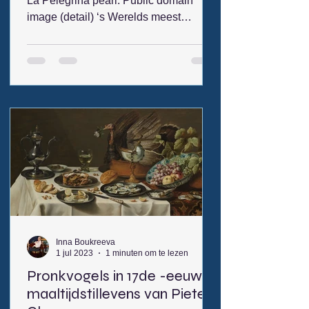
La Pelegrina pearl. Public domain
image (detail) ‘s Werelds meest
bekende parels uit de 16de eeuw zijn
La Peregrina en La Pelegrina. Beide
parels werden gevonden in de Golf van
Panama en vervolgens naar Spanje
gestuurd. Daar werden ze
kroonjuwelen binnen het Spaanse
koninklijk huis. De kleinste van de
twee parels, La Pelegrina, kwam in het
Franse koninklijke huis terecht en werd
later, in 1820, gesignaleerd in de outfits
van de Russische a
Inna Boukreeva
1 jul 2023
1 minuten om te lezen
Pronkvogels in 17de -eeuwse
maaltijdstillevens van Pieter