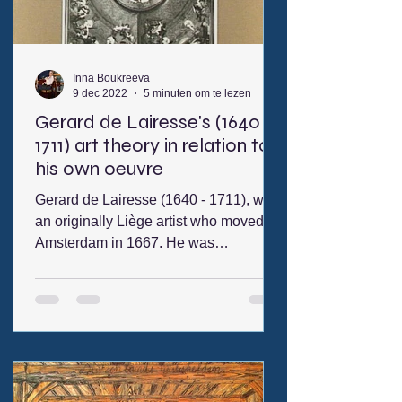
4de eeuw voor Christus leefde. Het
doel van dit
Inna Boukreeva
9 dec 2022
5 minuten om te lezen
Gerard de Lairesse's (1640 -
1711) art theory in relation to
his own oeuvre
Gerard de Lairesse (1640 - 1711), was
an originally Liège artist who moved to
Amsterdam in 1667. He was
introduced to the elite of Amsterdam by
the well-known art dealer Gerrit van
Uylenburgh. The refined way of
working and the intellectual impact of
De Lairesse impressed the intellectual
part of Amsterdam. He was also a
graphic artist. In his paintings he strove