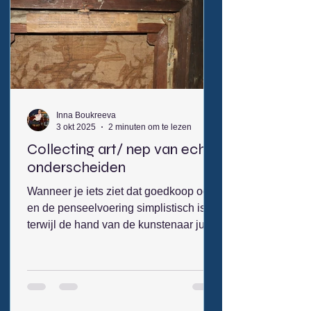
Russian cultural figures have been
among its most eminent visitors: it was
here that Nikolai Gogol worked on
“Dead
Inna Boukreeva
3 okt 2025
2 minuten om te lezen
Collecting art/ nep van echt
onderscheiden
Wanneer je iets ziet dat goedkoop oogt
en de penseelvoering simplistisch is,
terwijl de hand van de kunstenaar juist
een complex werkend brein verraadt,
en de handtekening is aangebracht
met moderne olieverf die in die tijd nog
niet bestond (volgens technisch
onderzoek), dan is dat verdacht. Is de