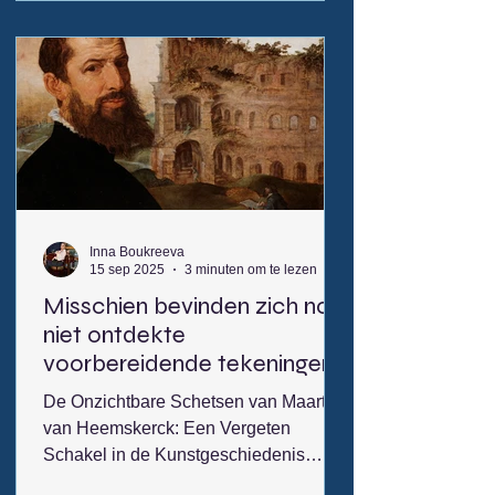
signatuur verstopt onder gras of onder
een tegel? Waarom? Is deze ingekrast
in het schilderij? Dan is het
waarschijnlijk namaak. Collectioneren
betekent jezelf verdiepen in het werk
Inna Boukreeva
15 sep 2025
3 minuten om te lezen
Misschien bevinden zich nog
niet ontdekte
voorbereidende tekeningen
van Maarten van
De Onzichtbare Schetsen van Maarten
Heemskerck (1498–1574) in
van Heemskerck: Een Vergeten
particuliere collecties.
Schakel in de Kunstgeschiedenis
Maarten van Heemskerck (1498–1574)