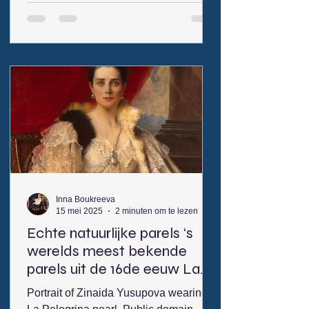
is een Nederlandse kunstschilder die
vooral wordt gewaardeerd om zijn
tekeningen van klassieke sculpturen
en ruïnes, gemaakt tijdens zijn verblijf
in Rome tussen 1532 en 1536. Minder
bekend is dat hij ook altaarstukken
vervaardigde, waarvoor hij werkte met
gedetailleerde voortekeningen. Juist
deze voorbereidende schetsen voor
schilderijen blijven
Inna Boukreeva
15 mei 2025
2 minuten om te lezen
Echte natuurlijke parels ‘s
werelds meest bekende
parels uit de 16de eeuw La
Peregrina and La Pelegrina.
Portrait of Zinaida Yusupova wearing