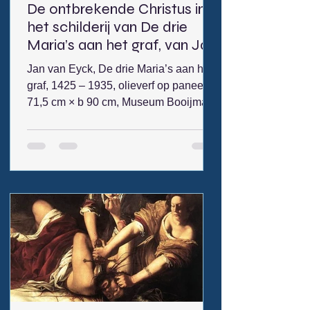
De ontbrekende Christus in
het schilderij van De drie
Maria’s aan het graf, van Jan
van Eyck.
Jan van Eyck, De drie Maria’s aan het
graf, 1425 – 1935, olieverf op paneel, h
71,5 cm × b 90 cm, Museum Booijmans
van Beuningen, Rotterdam (afb.1).
Hierbij een voorbeeld van hoe je een
kunstwerk als object kunt beschrijven.
Beschrijvend kunt op zoek gaan naar
het vraagstuk dat voor u interessant
kan zijn om het uit te zoeken. Wellicht
was dit schilderij ooit groter geweest
en kan de zoektocht naar waarom dit
schilderij werd ingekort het onderwerp
van uw onderzoek worden. En