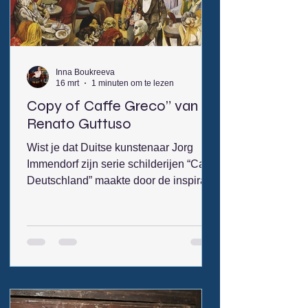
negentiende‑eeuwse schilderkunst
naar de dynamiek van de twintigste
eeuw te
Inna Boukreeva
16 mrt
1 minuten om te lezen
Copy of Caffe Greco” van
Renato Guttuso
Wist je dat Duitse kunstenaar Jorg
Immendorf zijn serie schilderijen “Cafe
Deutschland” maakte door de inspiratie
die hij kreeg na het zien van de serie
schilderijen “ Caffe Greco” van Renato
Guttuso The oldest cafe in Rome, the
renowned Antico Caffè Greco on the
city’s Via Condotti, has been
welcoming its distinguished cultural
clientele for more than 250 years.