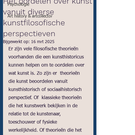
Het oordelen over kunst
Psychologie
vanuit diverse
Art history & artcollector
kunstfilosofische
perspectieven
Bijgewerkt op:
16 mrt 2025
Er zijn vele filosofische theorieën 
voorhanden die een kunsthistoricus 
kunnen helpen om te oordelen over 
wat kunst is. Zo zijn er  theorieën 
die kunst beoordelen vanuit 
kunsthistorisch of sociaalhistorisch 
perspectief. Of  klassieke theorieën 
die het kunstwerk bekijken in de 
relatie tot de kunstenaar, 
toeschouwer of fysieke 
werkelijkheid. Of theorieën die het 