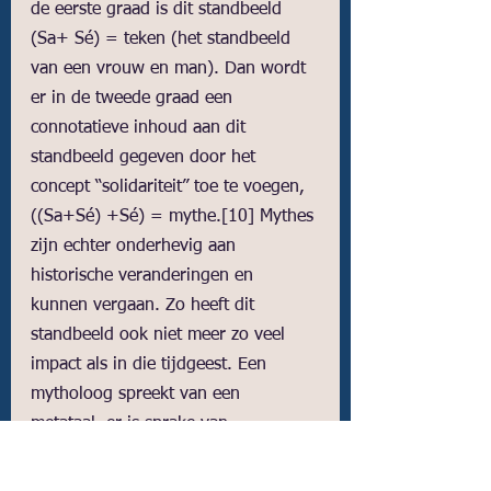
de eerste graad is dit standbeeld 
(Sa+ Sé) = teken (het standbeeld 
van een vrouw en man). Dan wordt 
er in de tweede graad een 
connotatieve inhoud aan dit 
standbeeld gegeven door het 
concept “solidariteit” toe te voegen, 
((Sa+Sé) +Sé) = mythe.
[10]
 Mythes 
zijn echter onderhevig aan 
historische veranderingen en 
kunnen vergaan. Zo heeft dit 
standbeeld ook niet meer zo veel 
impact als in die tijdgeest. Een 
mytholoog spreekt van een 
metataal, er is sprake van 
ontsluiering. Het nadeel van deze 
structuralistische methode is dat de 