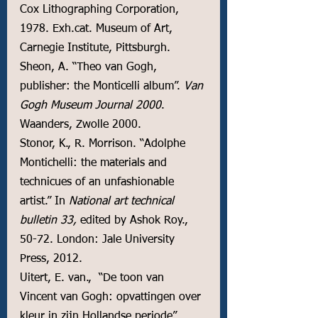
Cox Lithographing Corporation, 
1978. Exh.cat. Museum of Art, 
Carnegie Institute, Pittsburgh.
Sheon, A. “Theo van Gogh, 
publisher: the Monticelli album”. 
Van 
Gogh Museum Journal 2000
. 
Waanders, Zwolle 2000.
Stonor, K., R. Morrison. “Adolphe 
Montichelli: the materials and 
technicues of an unfashionable 
artist.” In 
National art technical 
bulletin 33, 
edited by Ashok Roy., 
50-72. London: Jale University 
Press, 2012.
Uitert, E. van.,  “De toon van 
Vincent van Gogh: opvattingen over 
kleur in zijn Hollandse periode”. 