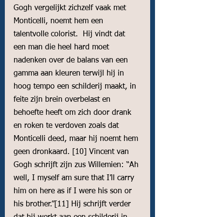
Gogh vergelijkt zichzelf vaak met 
Monticelli, noemt hem een 
talentvolle colorist.  Hij vindt dat 
een man die heel hard moet 
nadenken over de balans van een 
gamma aan kleuren terwijl hij in 
hoog tempo een schilderij maakt, in 
feite zijn brein overbelast en 
behoefte heeft om zich door drank 
en roken te verdoven zoals dat 
Monticelli deed, maar hij noemt hem 
geen dronkaard. 
[10]
 Vincent van 
Gogh schrijft zijn zus Willemien: “Ah 
well, I myself am sure that I’ll carry 
him on here as if I were his son or 
his brother.”
[11]
 Hij schrijft verder 