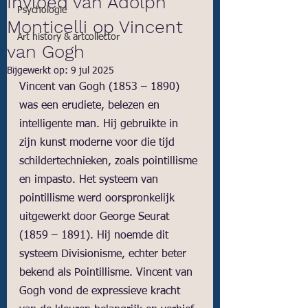
Invloed van Adolph
Psychologie
Monticelli op Vincent
Art history & artcollector
van Gogh
Bijgewerkt op:
9 jul 2025
Vincent van Gogh (1853 – 1890) 
was een erudiete, belezen en 
intelligente man. Hij gebruikte in 
zijn kunst moderne voor die tijd 
schildertechnieken, zoals pointillisme 
en impasto. Het systeem van 
pointillisme werd oorspronkelijk 
uitgewerkt door George Seurat 
(1859 – 1891). Hij noemde dit 
systeem Divisionisme, echter beter 
bekend als Pointillisme. Vincent van 
Gogh vond de expressieve kracht 