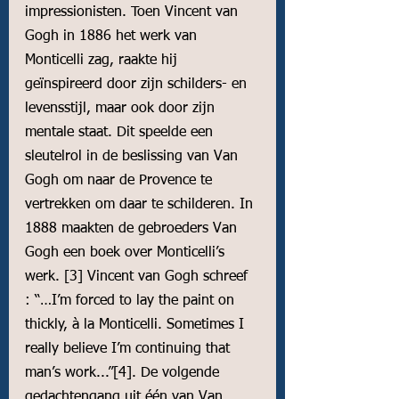
impressionisten. Toen Vincent van 
Gogh in 1886 het werk van 
Monticelli zag, raakte hij 
geïnspireerd door zijn schilders- en 
levensstijl, maar ook door zijn 
mentale staat. Dit speelde een 
sleutelrol in de beslissing van Van 
Gogh om naar de Provence te 
vertrekken om daar te schilderen. In 
1888 maakten de gebroeders Van 
Gogh een boek over Monticelli’s 
werk. 
[3]
 Vincent van Gogh schreef 
: “…I’m forced to lay the paint on 
thickly, à la 
Monticelli
. Sometimes I 
really believe I’m continuing that 
man’s work...”
[4]
. De volgende 
gedachtengang uit één van Van 