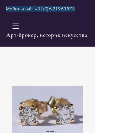
Мобильный:
+31(0)6-21963573
​Aрт-брокер, историк искусства