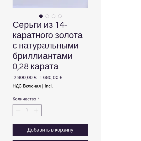
Серьги из 14-
каратного золота
с натуральными
бриллиантами
0,28 карата
Обычная
Спеццена
 2 800,00 € 
1 680,00 €
цена
НДС Включая
|
Incl.
Количество
*
Добавить в корзину