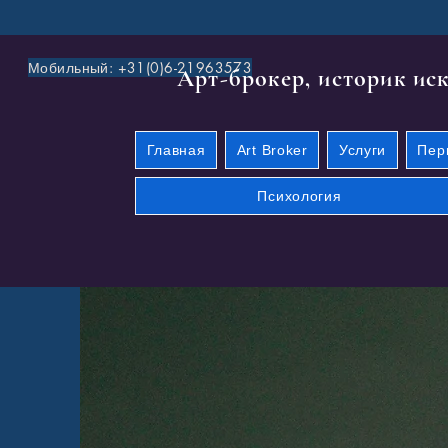
Мобильный: +31(0)6-21963573
​Aрт-брокер, историк ис
Главная
Art Broker
Услуги
Пер
Психология