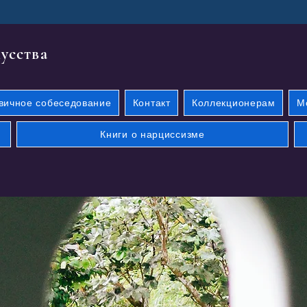
кусства
вичное собеседование
Контакт
Коллекционерам
М
Книги о нарциссизме