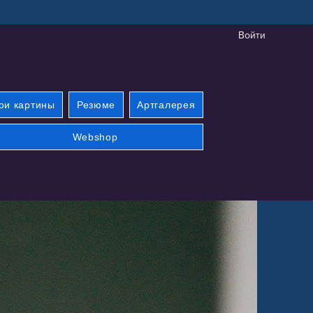
Войти
ои картины
Резюме
Aртгалерея
Webshop