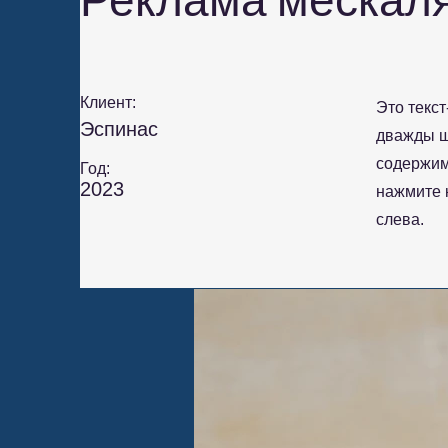
Реклама мескаля
Клиент:
Это текс
Эспинас
дважды щ
содержим
Год:
2023
нажмите 
слева.