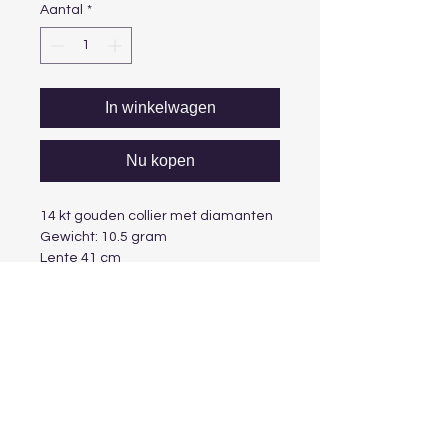
Aantal
*
In winkelwagen
Nu kopen
14 kt gouden collier met diamanten
Gewicht: 10.5 gram
Lente 41 cm
Incl. verzekerd verzenden
©2020 by Inna Boukreeva. Proudly created with
Wix.com