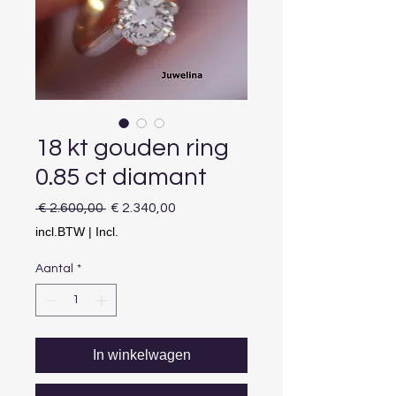
18 kt gouden ring
0.85 ct diamant
Normale
Verkoopprijs
 € 2.600,00 
€ 2.340,00
prijs
incl.BTW
|
Incl.
Aantal
*
In winkelwagen