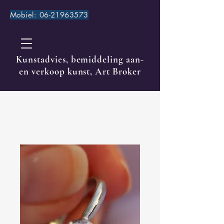
Mobiel:
06-21963573
Kunstadvies, bemiddeling aan-
en verkoop kunst, Art Broker