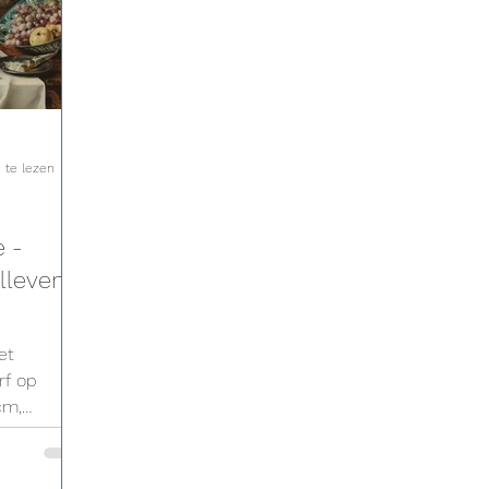
 te lezen
e -
llevens
et
rf op
cm,
,
6 (afb.
n met