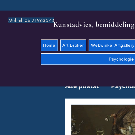
Mobiel: 06-21963573
Kunstadvies, bemiddeling
Home
Art Broker
Webwinkel Artgallery
Psychologie
Alle postst
Psychol