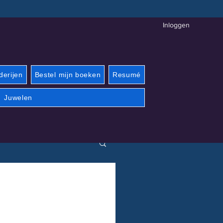
Inloggen
derijen
Bestel mijn boeken
Resumé
Juwelen