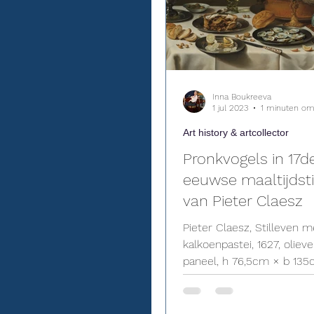
Inna Boukreeva
1 jul 2023
1 minuten om
Art history & artcollector
Pronkvogels in 17d
eeuwse maaltijdsti
van Pieter Claesz
Pieter Claesz, Stilleven m
kalkoenpastei, 1627, olieve
paneel, h 76,5cm × b 135
Rijksmuseum Amsterdam
Amsterdam, inv. nr. SK-A-464
1). Pieter Claesz., Stilleve